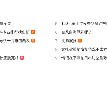
5
量发展
150元车上过夜费到底谁被
6
”本科专业排行榜出炉
台风白海豚到哪了
热
7
告导致千万市值蒸发
沈腾演技
热
热
8
娜扎称眼睛恢复情况不太
9
孙亚鹏亮相
情侣在平潭拍日出时坠崖
新