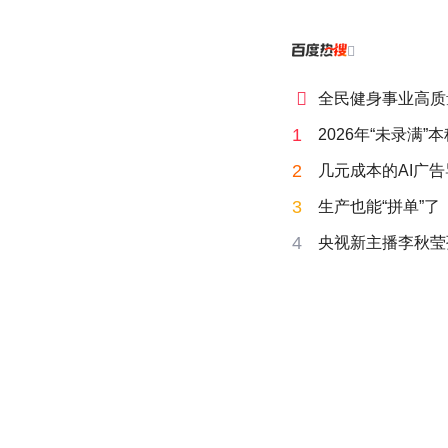


全民健身事业高质
1
2026年“未录满
2
几元成本的AI广
3
生产也能“拼单”了
4
央视新主播李秋莹