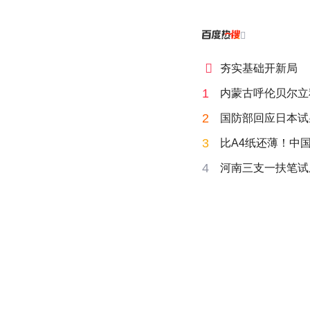


夯实基础开新局
1
内蒙古呼伦贝尔立
2
国防部回应日本试
3
比A4纸还薄！中
4
河南三支一扶笔试