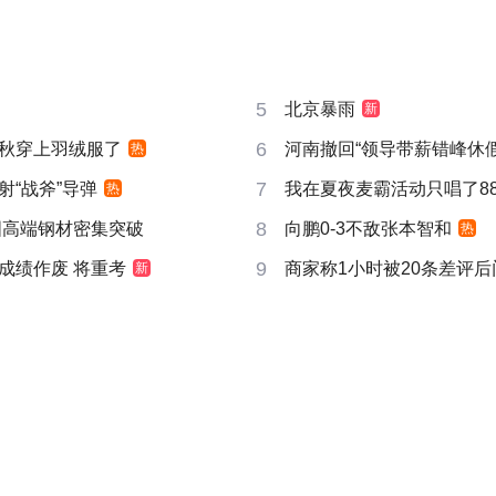
5
北京暴雨
新
6
秋穿上羽绒服了
河南撤回“领导带薪错峰休假
热
7
射“战斧”导弹
我在夏夜麦霸活动只唱了8
热
8
国高端钢材密集突破
向鹏0-3不敌张本智和
热
9
成绩作废 将重考
商家称1小时被20条差评
新