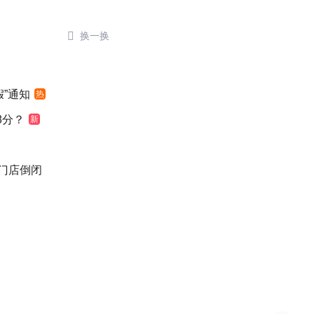

换一换
”通知
热
8分？
新
后门店倒闭