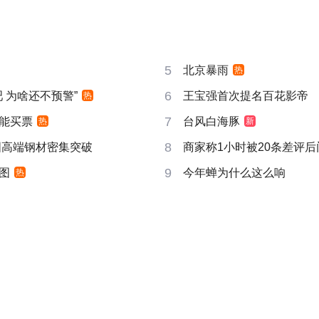
5
北京暴雨
热
6
吧 为啥还不预警”
王宝强首次提名百花影帝
热
7
能买票
台风白海豚
热
新
8
国高端钢材密集突破
商家称1小时被20条差评
9
图
今年蝉为什么这么响
热